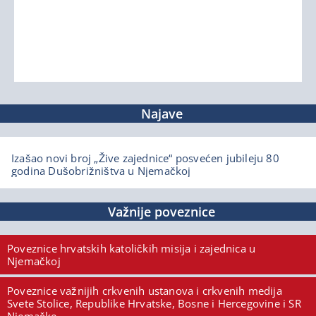
Najave
Izašao novi broj „Žive zajednice“ posvećen jubileju 80
godina Dušobrižništva u Njemačkoj
Važnije poveznice
Poveznice hrvatskih katoličkih misija i zajednica u
Njemačkoj
Poveznice važnijih crkvenih ustanova i crkvenih medija
Svete Stolice, Republike Hrvatske, Bosne i Hercegovine i SR