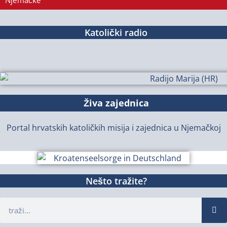
Njemačke
Katolički radio
Živa zajednica
Portal hrvatskih katoličkih misija i zajednica u Njemačkoj
Nešto tražite?