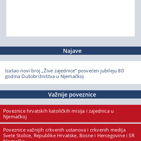
Najave
Izašao novi broj „Žive zajednice“ posvećen jubileju 80
godina Dušobrižništva u Njemačkoj
Važnije poveznice
Poveznice hrvatskih katoličkih misija i zajednica u
Njemačkoj
Poveznice važnijih crkvenih ustanova i crkvenih medija
Svete Stolice, Republike Hrvatske, Bosne i Hercegovine i SR