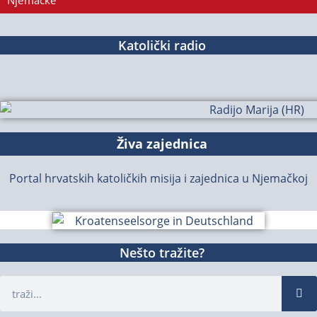
Njemačke
Katolički radio
Živa zajednica
Portal hrvatskih katoličkih misija i zajednica u Njemačkoj
Nešto tražite?